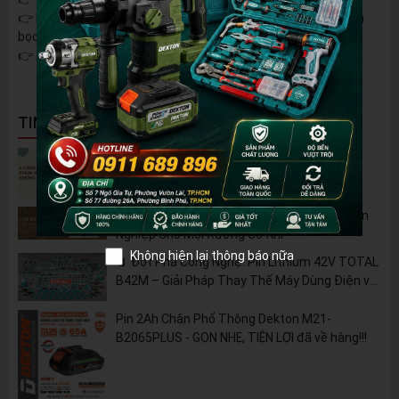
👉 Máy sử dụng nhựa cao cấp có tiêu chuẩn rõ ràng, tay cầm
bọc cao su sử dụng thời gian dài mà không lo mỏi tay
👉 Sản phẩm được bảo hành 6 tháng
TIN NỔI BẬT
5 Cách Tận Dụng Máy Phun Xịt Áp Lực Cao
Không Chỉ Để Rửa Xe
Tủ Dụng Cụ CSPS: Giải Pháp Sắp Xếp Chuyên
Nghiệp Cho Mọi Xưởng Cơ Khí
Không hiện lại thông báo nữa
🔋 Đột Phá Công Nghệ: Pin Lithium 42V TOTAL
B42M – Giải Pháp Thay Thế Máy Dùng Điện và
Nhiên Liệu
Pin 2Ah Chân Phổ Thông Dekton M21-
B2065PLUS - GỌN NHẸ, TIỆN LỢI đã về hàng!!!