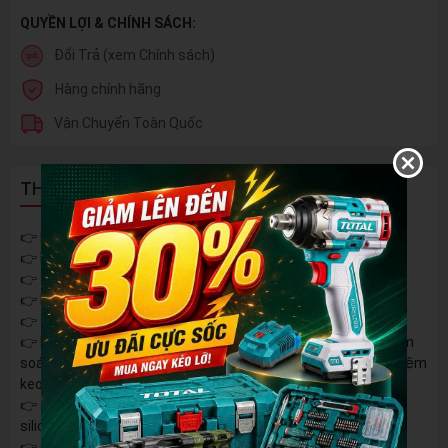
QUYỀN LỢI & CHÍNH SÁCH:
Đổi Trả (xem Chính sách)
Hàng chính hãng
Vận Chuyển Toàn Quốc
THÔNG TIN SẢN PHẨM
👉 MODEL: M21-MBK01PRO (Màu Xanh & Xám galaxy )
👉 Lực đẩy tối đa 2500N
👉 Tốc độ bơm keo: 0.8-8mm/s
👉 Kích thước độ đỡ: 300ml
👉 Cân nặng thân máy: 1.6kg
👉 Máy được thiết kế với 6 tốc độ, tốc độ đẩy chậm giúp kiểm
soát lượng keo sử dụng một cách hiệu quả, do đó giúp tiết kiệm
keo và giảm chi phí thi công
👉 Sử dụng súng bắn keo silicon giúp bảo vệ da tay khỏi keo
silicon, đặc biệt là khi thi công các công trình lớn và kéo dài
👉 Chân pin M21 phổ thông