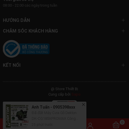
08:00 - 22:00 các ngày trong tuần
HƯỚNG DẪN
CHĂM SÓC KHÁCH HÀNG
KẾT NỐI
@ Store Thiết Bị
Cung cấp bởi
Sapo
Anh Tuấn - 0905398xxx
Đã đặt Máy Cưa Gỗ Dekton
DK-CG185XPROMAX Công
Suất 1350W, Lưỡi 185mm |
25 phút trước
0
Hàng Chính Hãng