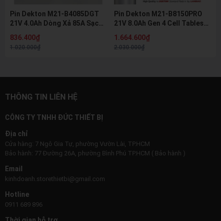
Pin Dekton M21-B4085DGT
Pin Dekton M21-B8150PRO
21V 4.0Ah Dòng Xả 85A Sạc
21V 8.0Ah Gen 4 Cell Tabless
Nhanh 8A Pin Lithium Hệ M21
Dòng Xả 150A Pin Lithium Hệ
836.400₫
1.664.600₫
Chính Hãng
M21 Chính Hãng
1.020.000₫
2.030.000₫
THÔNG TIN LIÊN HỆ
CÔNG TY TNHH ĐỨC THIẾT BỊ
Địa chỉ
Cửa hàng: 7 Ngô Gia Tự, phường Vườn Lài, TP.HCM
Bảo hành: 77 Đường 26A, phường Bình Phú TP.HCM ( Bảo hành )
Email
kinhdoanh.storethietbi@gmail.com
Hotline
0911 689 896
Thời gian hỗ trợ