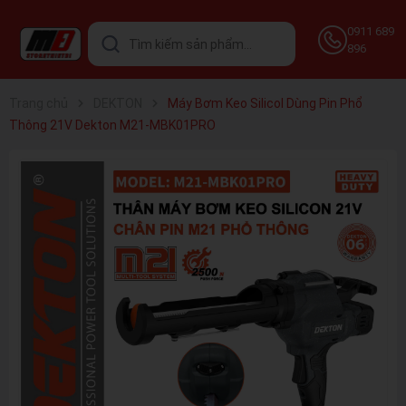
0911 689
896
Trang chủ
DEKTON
Máy Bơm Keo Silicol Dùng Pin Phổ
Thông 21V Dekton M21-MBK01PRO