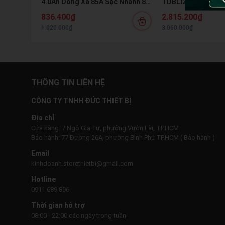
4.0Ah Dòng Xả 85A Sạc Nhanh 8A
TDBLI203582 20V 
Pin Lithium Hệ M21 Chính Hãng
Hex 16J Kèm 2 Pin 
836.400₫
2.815.200₫
1.020.000₫
3.060.000₫
THÔNG TIN LIÊN HỆ
CÔNG TY TNHH ĐỨC THIẾT BỊ
Địa chỉ
Cửa hàng: 7 Ngô Gia Tự, phường Vườn Lài, TP.HCM
Bảo hành: 77 Đường 26A, phường Bình Phú TP.HCM ( Bảo hành )
Email
kinhdoanh.storethietbi@gmail.com
Hotline
0911 689 896
Thời gian hỗ trợ
08:00 - 22:00 các ngày trong tuần