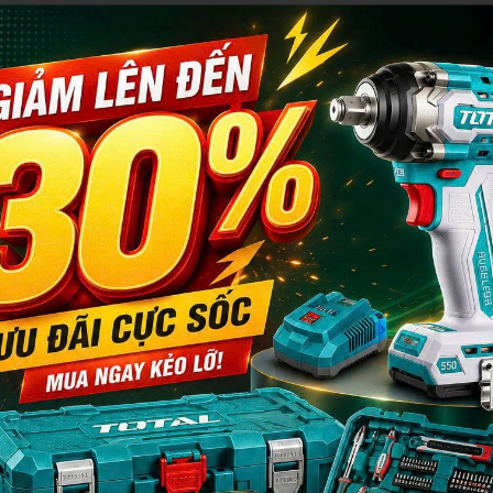
ật (Technical Description)
) /
Lớp phủ chống dính
(Non-stick coating)
g trượt
, cầm nắm thoải mái
ác công việc làm vườn, chăm sóc cảnh quan