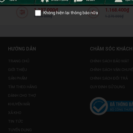
Brushless SDS
Chất Liệu Oxford 1680D 37 Ngăn
THKTTHP61757
5.0Ah Và Sạc
Chống Thấm Đế Nhựa Cứng Túi
Kèm Búa Kìm M
1.197.000₫
1.168.400₫
Đựng Dụng Cụ Cao Cấp
Chính Hãng
Không hiện lại thông báo nữa
1.556.000₫
1.270.000₫
HƯỚNG DẪN
CHĂM SÓC KHÁCH
TRANG CHỦ
CHÍNH SÁCH BẢO MẬT
GIỚI THIỆU
CHÍNH SÁCH VẬN CHUY
SẢN PHẨM
CHÍNH SÁCH ĐỔI TRẢ
TÌM THEO HÃNG
QUY ĐỊNH SỬ DỤNG
DÀNH CHO THỢ
KHUYẾN MÃI
XẢ KHO
TIN TỨC
TUYỂN DỤNG