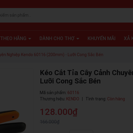
 THEO HÃNG
DÀNH CHO THỢ
KHUYẾN MÃI
XẢ 
yên Nghiệp Kendo 60116 (200mm) - Lưỡi Cong Sắc Bén
Kéo Cắt Tỉa Cây Cảnh Chuy
Lưỡi Cong Sắc Bén
Mã sản phẩm:
60116
Thương hiệu:
KENDO
|
Tình trạng:
Còn hàng
128.000₫
166.000₫