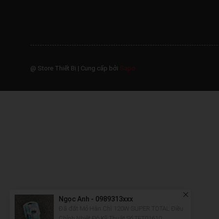
@ Store Thiết Bị
|
Cung cấp bởi
Sapo
Ngọc Anh - 0989313xxx
Đã đặt Mỏ Hàn Chì 120W SUPER TOTAL Điều
Chỉnh Nhiệt Độ Kỹ Thuật Số TET01610
1 giờ trước