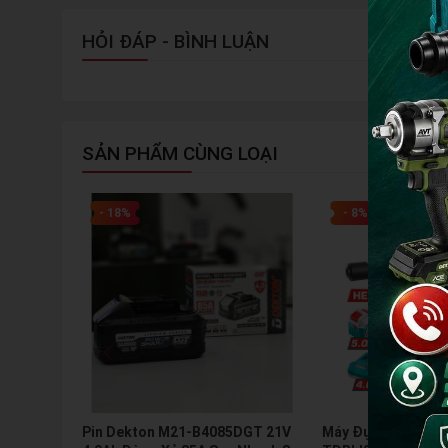
HỎI ĐÁP - BÌNH LUẬN
SẢN PHẨM CÙNG LOẠI
- 18%
- 8%
Pin Dekton M21-B4085DGT 21V
Máy Đục Bê Tông D