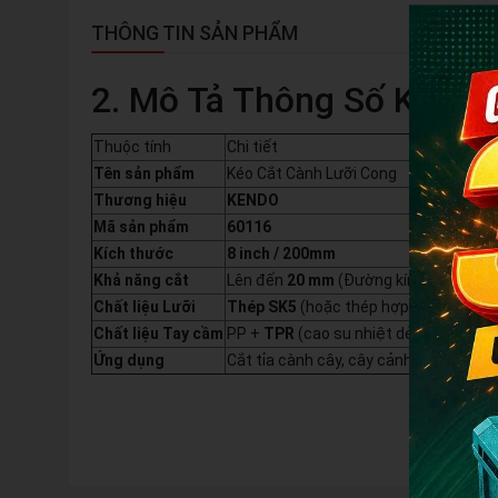
THÔNG TIN SẢN PHẨM
2. Mô Tả Thông Số Kỹ Thu
Thuộc tính
Chi tiết
Tên sản phẩm
Kéo Cắt Cành Lưỡi Cong
Thương hiệu
KENDO
Mã sản phẩm
60116
Kích thước
8 inch / 200mm
Khả năng cắt
Lên đến
20 mm
(Đường kính cành)
Chất liệu Lưỡi
Thép SK5
(hoặc thép hợp kim cao cấp
Chất liệu Tay cầm
PP +
TPR
(cao su nhiệt dẻo) giúp
chốn
Ứng dụng
Cắt tỉa cành cây, cây cảnh, hoa, và c