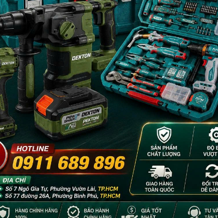
- 23%
- 8%
ùng Pin Total
Túi Đồ Nghề Bison BS811608
Bộ Dụng Cụ Đ