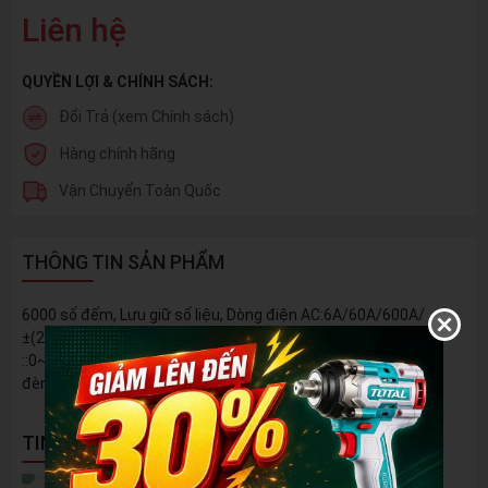
Liên hệ
QUYỀN LỢI & CHÍNH SÁCH:
Đổi Trả (xem Chính sách)
Hàng chính hãng
Vận Chuyển Toàn Quốc
THÔNG TIN SẢN PHẨM
6000 số đếm, Lưu giữ số liệu, Dòng điện AC:6A/60A/600A/
±(2.5% +8). Điện áp AC : 1.0~600V±(0.8% +5). Điện áp DC
::0~600V±(0.5% +3). Điện trở: 0~6kΩ±(0.8% +3) . Có đèn nền,
đèn flash và chức năng báo khi chỉ số pin thấp
TIN NỔI BẬT
5 Cách Tận Dụng Máy Phun Xịt Áp Lực Cao