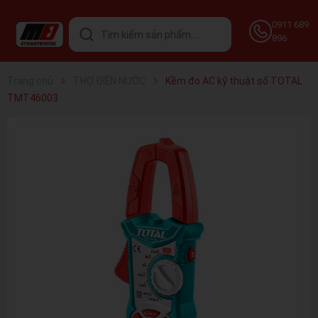
0911 689
896
Trang chủ
THỢ ĐIỆN NƯỚC
Kềm đo AC kỹ thuật số TOTAL
TMT46003