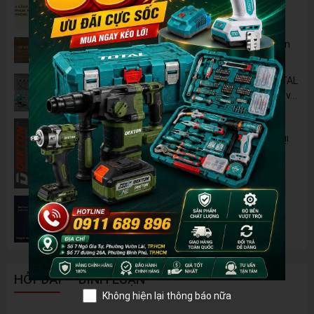
Không Chỉ Để Rửa Xe
Tủ Dụng Cụ CSPS: Giải Pháp Sắp Xếp Chuyên
Nghiệp Cho Mọi Xưởng Cơ Khí
🔋 Đột Phá Công Nghệ: Pin Lithium 42V TOTAL
B42M – Giải Pháp Thay Thế Máy Dùng Điện và
Nhiên Liệu
Pin 2Ah Chân Phổ Thông Dekton M21-
B2065PLUS - GỌN NHẸ, TIỆN LỢI đã về hàng!!!
Đánh Giá 2 Mẫu Máy Mài WORKPRO Giá Rẻ
Đáng Mua Nhất Hiện Nay
HỎI ĐÁP - BÌNH LUẬN
Không hiện lại thông báo nữa