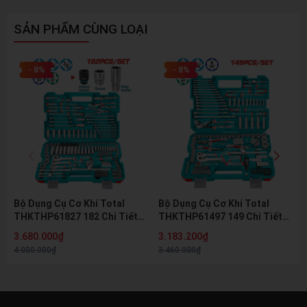
SẢN PHẨM CÙNG LOẠI
- 8%
- 8%
Bộ Dụng Cụ Cơ Khí Total
Bộ Dụng Cụ Cơ Khí Total
THKTHP61827 182 Chi Tiết
THKTHP61497 149 Chi Tiết
Đầu Tuýp Cờ Lê Mũi Vít
Đầu Tuýp Cờ Lê Kìm Búa
3.680.000₫
3.183.200₫
Chuyên Nghiệp
Chuyên Nghiệp
4.000.000₫
3.460.000₫