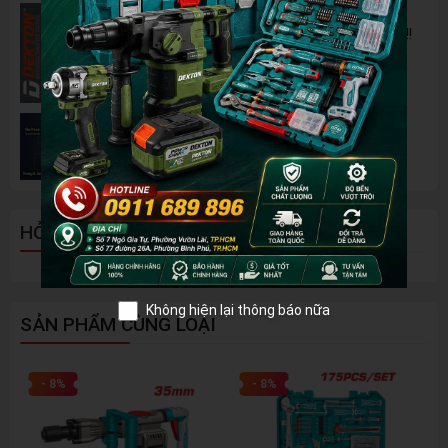
Pin 2Ah Chân Phổ Thông Dekton M21-
B2065PLUS - GỌN NHẸ, TIỆN LỢI đã về hàng!!!
Đánh Giá 2 Mẫu Máy Mài WORKPRO Giá Rẻ
Đáng Mua Nhất Hiện Nay
HỎI ĐÁP - BÌNH LUẬN
Không hiện lại thông báo nữa
SẢN PHẨM CÙNG LOẠI
- 8%
- 8%