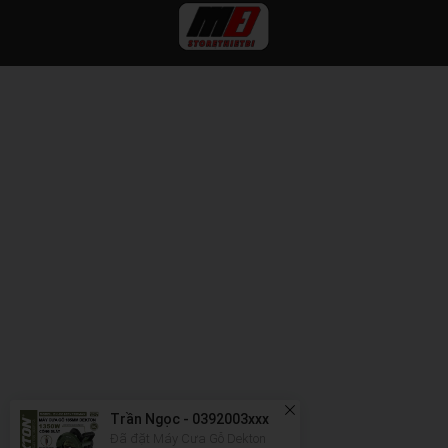
Trần Ngọc - 0392003xxx
Đã đặt Máy Cưa Gỗ Dekton
DK-CG185XPROMAX Công