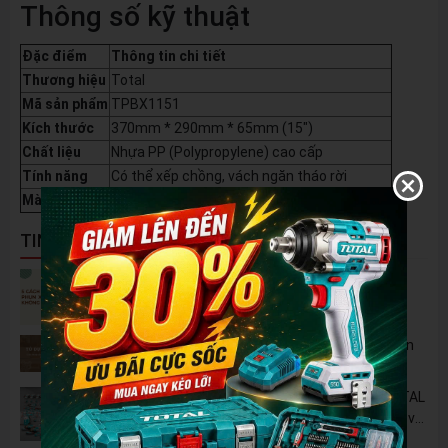
Thông số kỹ thuật
Đặc điểm
Thông tin chi tiết
Thương hiệu
Total
Mã sản phẩm
TPBX1151
Kích thước
370mm * 290mm * 65mm (15")
Chất liệu
Nhựa PP (Polypropylene) cao cấp
Tính năng
Có thể xếp chồng, vách ngăn tháo rời
Màu sắc
Xanh Teal đặc trưng Total + Nắp trong suốt
TIN NỔI BẬT
5 Cách Tận Dụng Máy Phun Xịt Áp Lực Cao
Không Chỉ Để Rửa Xe
Tủ Dụng Cụ CSPS: Giải Pháp Sắp Xếp Chuyên
Nghiệp Cho Mọi Xưởng Cơ Khí
🔋 Đột Phá Công Nghệ: Pin Lithium 42V TOTAL
B42M – Giải Pháp Thay Thế Máy Dùng Điện và
Nhiên Liệu