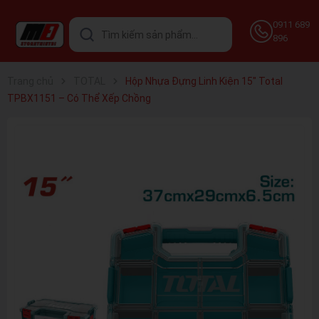
0911 689
896
Trang chủ
TOTAL
Hộp Nhựa Đựng Linh Kiện 15" Total
TPBX1151 – Có Thể Xếp Chồng