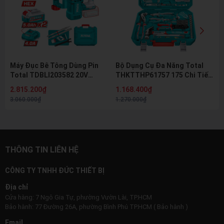
Máy Đục Bê Tông Dùng Pin
Bộ Dụng Cụ Đa Năng Total
Total TDBLI203582 20V
THKTTHP61757 175 Chi Tiết
Brushless SDS Hex 16J Kèm
Kèm Búa Kìm Mỏ Lết Tuốc Nơ
2.815.200₫
1.168.400₫
2 Pin 5.0Ah Và Sạc
Vít Chính Hãng
3.060.000₫
1.270.000₫
THÔNG TIN LIÊN HỆ
CÔNG TY TNHH ĐỨC THIẾT BỊ
Địa chỉ
Cửa hàng: 7 Ngô Gia Tự, phường Vườn Lài, TP.HCM
Bảo hành: 77 Đường 26A, phường Bình Phú TP.HCM ( Bảo hành )
Email