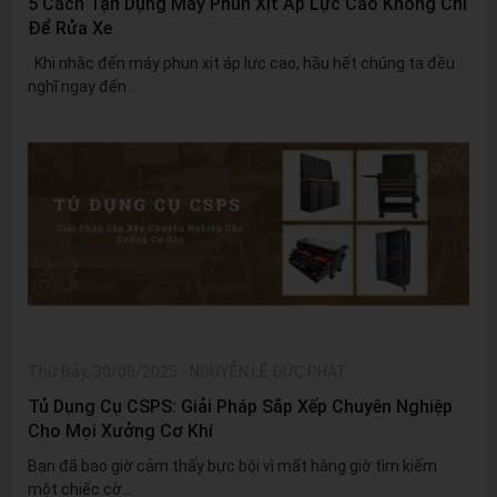
5 Cách Tận Dụng Máy Phun Xịt Áp Lực Cao Không Chỉ
Để Rửa Xe
Khi nhắc đến máy phun xịt áp lực cao, hầu hết chúng ta đều
nghĩ ngay đến...
Thứ Bảy, 30/08/2025
-
NGUYỄN LÊ ĐỨC PHÁT
Tủ Dụng Cụ CSPS: Giải Pháp Sắp Xếp Chuyên Nghiệp
Cho Mọi Xưởng Cơ Khí
Bạn đã bao giờ cảm thấy bực bội vì mất hàng giờ tìm kiếm
một chiếc cờ...