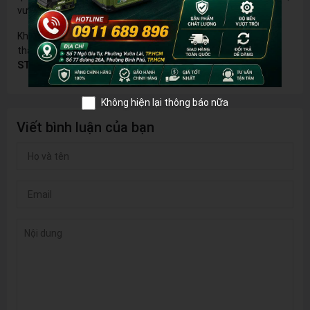
vượt trội trong công việc và sinh hoạt hàng ngày!
Khám phá ngay hôm nay và biến mọi công việc thiếu sáng
thành dễ dàng hơn bao giờ hết với
đèn LED đội đầu AKKO
STAR 503137!
Không hiện lại thông báo nữa
Viết bình luận của bạn