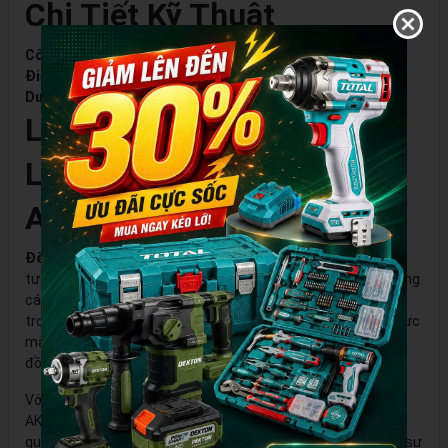
Chi Tiết Kỹ Thuật
Công Suất:
4W
Điện Áp Đầu Vào:
110-220V
Dung Lượng Pin:
1800mAh
Lợi Ích Khi Sử Dụng Đèn
LED Đội Đầu Cảm Biến
AKKO STAR 503137
Đèn LED đội đầu cảm biến AKKO STAR 503137
không chỉ lý
tưởng cho các công việc chuyên nghiệp mà còn hữu ích trong
các tình huống sinh hoạt hàng ngày. Dù bạn đang làm việc
trong điều kiện thiếu sáng hay cần di chuyển giữa các khu vực
mà không có nguồn ánh sáng, sản phẩm này sẽ là người bạn
đồng hành đáng tin cậy.
Với thiết kế tiện lợi và công nghệ tiên tiến, đèn LED đội đầu
AKKO STAR 503137 mang đến cho bạn sự tiện nghi và hiệu
quả tối ưu. Hãy lựa chọn AKKO STAR 503137 để trải nghiệm sự