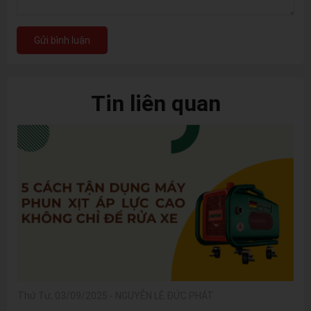
Gửi bình luận
Tin liên quan
Thứ Tư, 03/09/2025
-
NGUYỄN LÊ ĐỨC PHÁT