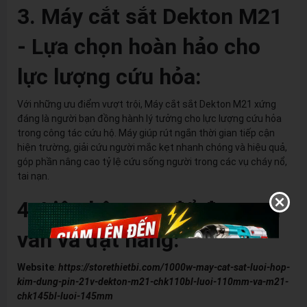
3. Máy cắt sắt Dekton M21
- Lựa chọn hoàn hảo cho
lực lượng cứu hỏa:
Với những ưu điểm vượt trội, Máy cắt sắt Dekton M21 xứng
đáng là người bạn đồng hành lý tưởng cho lực lượng cứu hỏa
trong công tác cứu hộ. Máy giúp rút ngắn thời gian tiếp cận
hiện trường, giải cứu người mắc kẹt nhanh chóng và hiệu quả,
góp phần nâng cao tỷ lệ cứu sống người trong các vụ cháy nổ,
tai nạn.
4. Liên hệ ngay để được tư
vấn và đặt hàng:
Website
:
https://storethietbi.com/1000w-may-cat-sat-luoi-hop-
kim-dung-pin-21v-dekton-m21-chk110bl-luoi-110mm-va-m21-
chk145bl-luoi-145mm