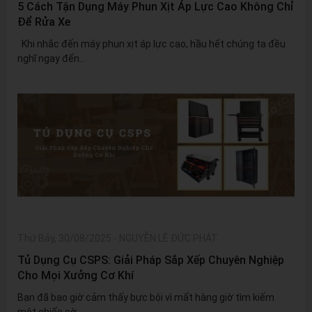
5 Cách Tận Dụng Máy Phun Xịt Áp Lực Cao Không Chỉ
Để Rửa Xe
Khi nhắc đến máy phun xịt áp lực cao, hầu hết chúng ta đều
nghĩ ngay đến...
Thứ Bảy, 30/08/2025
-
NGUYỄN LÊ ĐỨC PHÁT
Tủ Dụng Cụ CSPS: Giải Pháp Sắp Xếp Chuyên Nghiệp
Cho Mọi Xưởng Cơ Khí
Bạn đã bao giờ cảm thấy bực bội vì mất hàng giờ tìm kiếm
một chiếc cờ...