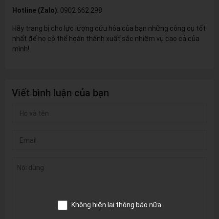
Hotline (Zalo)
:
0902 662 298
Hãy trang bị cho lực lượng cứu hỏa của bạn những công cụ tốt
nhất để họ có thể hoàn thành xuất sắc nhiệm vụ cao cả của
mình!
Viết bình luận của bạn
Không hiện lại thông báo nữa