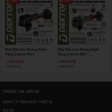
- 18%
- 18%
Máy Mài Góc Không Bánh
Máy Mài Góc Không Bánh
Răng Dekton M21-
Răng Dekton M21-
AG1101XGLT 21V Brushless
AG1102XGLB 21V Brushless
1.582.600₫
1.664.600₫
Gen 4 Đầu Dài 14cm Điều
Gen 4 Điều Chỉnh 5 Tốc Độ
1.930.000₫
2.030.000₫
Chỉnh 5 Tốc Độ
100mm
THÔNG TIN LIÊN HỆ
CÔNG TY TNHH ĐỨC THIẾT BỊ
Địa chỉ