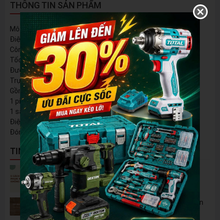
THÔNG TIN SẢN PHẨM
Mô tơ không chổi than
Điện áp: 20V
Công suất đầu vào tối đa: 900W
Tốc độ không tải: 3000/6000/9000 v/p
Đường kính đĩa mài: 100mm
Trục chính: M10
Gồm: 5 đĩa cắt kim loại
1 pin 4.0Ah (TFBLI20021)
1 sạc (TFCLI2001)
Điện áp sạc: 220-240V~50/60Hz
Đóng gói theo hộp màu
TIN NỔI BẬT
5 Cách Tận Dụng Máy Phun Xịt Áp Lực Cao
Không Chỉ Để Rửa Xe
Tủ Dụng Cụ CSPS: Giải Pháp Sắp Xếp Chuyên
Nghiệp Cho Mọi Xưởng Cơ Khí