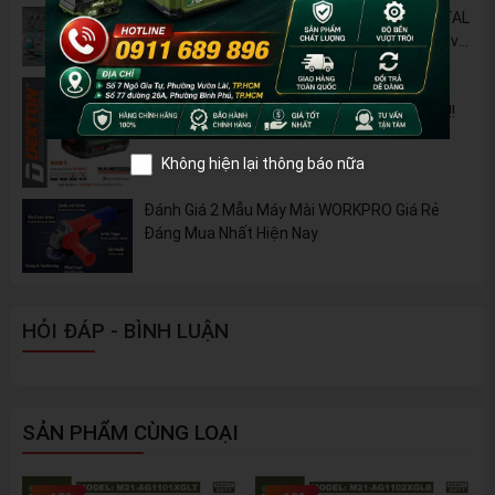
🔋 Đột Phá Công Nghệ: Pin Lithium 42V TOTAL
B42M – Giải Pháp Thay Thế Máy Dùng Điện và
Nhiên Liệu
Pin 2Ah Chân Phổ Thông Dekton M21-
B2065PLUS - GỌN NHẸ, TIỆN LỢI đã về hàng!!!
Không hiện lại thông báo nữa
Đánh Giá 2 Mẫu Máy Mài WORKPRO Giá Rẻ
Đáng Mua Nhất Hiện Nay
HỎI ĐÁP - BÌNH LUẬN
SẢN PHẨM CÙNG LOẠI