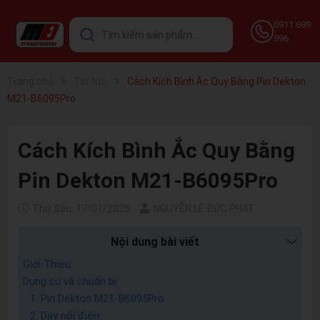
0911 689
896
Trang chủ
Tin tức
Cách Kích Bình Ắc Quy Bằng Pin Dekton
M21-B6095Pro
Cách Kích Bình Ắc Quy Bằng
Pin Dekton M21-B6095Pro
Thứ Sáu, 17/01/2025
NGUYỄN LÊ ĐỨC PHÁT
Nội dung bài viết
Giới Thiệu
Dụng cụ và chuẩn bị
1. Pin Dekton M21-B6095Pro
2. Dây nối điện