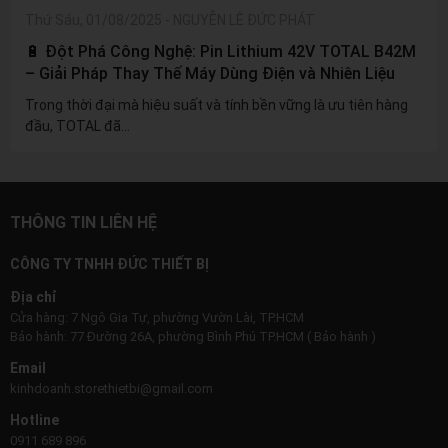
Thứ Sáu, 01/08/2025
-
NGUYỄN LÊ ĐỨC PHÁT
🔋 Đột Phá Công Nghệ: Pin Lithium 42V TOTAL B42M
– Giải Pháp Thay Thế Máy Dùng Điện và Nhiên Liệu
Trong thời đại mà hiệu suất và tính bền vững là ưu tiên hàng
đầu, TOTAL đã...
THÔNG TIN LIÊN HỆ
CÔNG TY TNHH ĐỨC THIẾT BỊ
Địa chỉ
Cửa hàng: 7 Ngô Gia Tự, phường Vườn Lài, TP.HCM
Bảo hành: 77 Đường 26A, phường Bình Phú TP.HCM ( Bảo hành )
Email
kinhdoanh.storethietbi@gmail.com
Hotline
0911 689 896