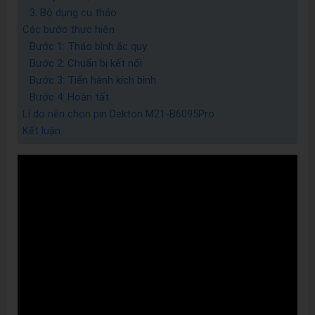
3. Bộ dụng cụ tháo
Các bước thực hiện
Bước 1: Tháo bình ắc quy
Bước 2: Chuẩn bị kết nối
Bước 3: Tiến hành kích bình
Bước 4: Hoàn tất
Lí do nên chọn pin Dekton M21-B6095Pro
Kết luận