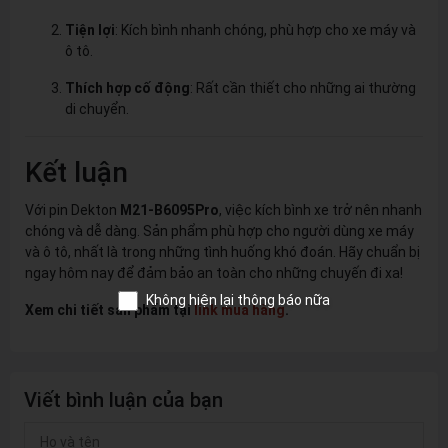
Tiện lợi
: Kích bình nhanh chóng, phù hợp cho xe máy và
ô tô.
Thích hợp cố động
: Rất cần thiết cho những ai thường
di chuyển.
Kết luận
Với pin Dekton
M21-B6095Pro
, việc kích bình xe trở nên nhanh
chóng và dễ dàng. Sản phẩm phù hợp cho người dùng xe máy
và ô tô, nhất là trong những tình huống khó đoán. Hãy chuẩn bị
ngay hôm nay để đảm bảo an toàn cho những chuyến đi xa!
Không hiện lại thông báo nữa
Xem chi tiết sản phẩm tại
link mua hàng
.
Viết bình luận của bạn