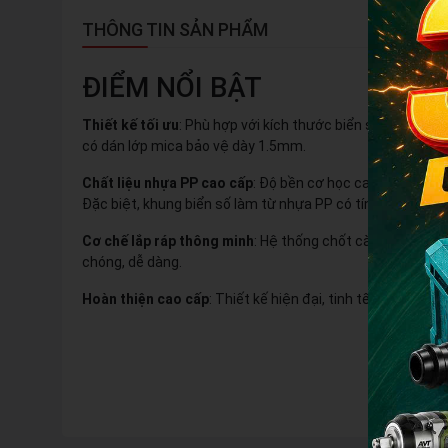
THÔNG TIN SẢN PHẨM
ĐIỂM NỔI BẬT
Thiết kế tối ưu
: Phù hợp với kích thước biển số vuông t
có dán lớp mica bảo vệ dày 1.5mm.
Chất liệu nhựa PP cao cấp
: Độ bền cơ học cao, cứng cáp 
Đặc biệt, khung biển số làm từ nhựa PP có tính kháng nướ
Cơ chế lắp ráp thông minh
: Hệ thống chốt cài chắc chắn 
chóng, dễ dàng.
Hoàn thiện cao cấp
: Thiết kế hiện đại, tinh tế, mang lại