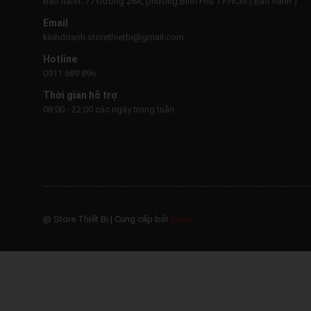
Bảo hành: 77 Đường 26A, phường Bình Phú TP.HCM ( Bảo hành )
Email
kinhdoanh.storethietbi@gmail.com
Hotline
0911 689 896
Thời gian hỗ trợ
08:00 - 22:00 các ngày trong tuần
@ Store Thiết Bị
|
Cung cấp bởi
Sapo