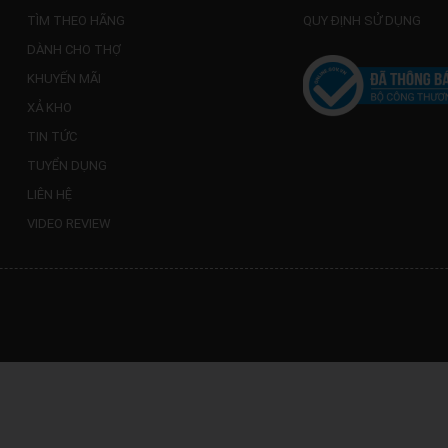
TÌM THEO HÃNG
QUY ĐỊNH SỬ DỤNG
DÀNH CHO THỢ
KHUYẾN MÃI
XẢ KHO
TIN TỨC
TUYỂN DỤNG
LIÊN HỆ
VIDEO REVIEW