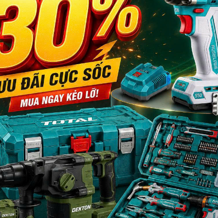
iêu chuẩn tại Việt Nam (330mm x 165mm). Khe gắn rộng 5mm, dễ dàng l
và chắc chắn. Khả năng chịu nhiệt vượt trội lên đến 165°C, cao hơn nh
c, kháng hóa chất tốt và không bị biến dạng khi va đập mạnh.
dọc theo viền khung, giúp việc lắp biển số vào khung và gắn lên xe trở
 diện mạo sang trọng và đẳng cấp cho chiếc xe của bạn.