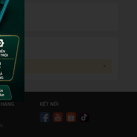
×
 HÀNG
KẾT NỐI
ỂN