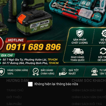
HƯỚNG DẪN
CHĂM SÓC KHÁCH
Không hiện lại thông báo nữa
TRANG CHỦ
CHÍNH SÁCH BẢO MẬT
GIỚI THIỆU
CHÍNH SÁCH VẬN CHUY
SẢN PHẨM
CHÍNH SÁCH ĐỔI TRẢ