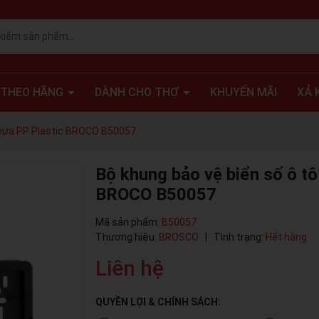
 THEO HÃNG
DÀNH CHO THỢ
KHUYẾN MÃI
XẢ 
 nhựa PP Plastic BROCO B50057
Bộ khung bảo vệ biển số ô tô
BROCO B50057
Mã sản phẩm:
B50057
Thương hiệu:
BROSCO
|
Tình trạng:
Hết hàng
Liên hệ
QUYỀN LỢI & CHÍNH SÁCH: