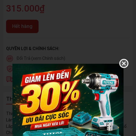
315.000₫
Hết hàng
QUYỀN LỢI & CHÍNH SÁCH:
Đổi Trả (xem Chính sách)
Hàng chính hãng
Vận Chuyển Toàn Quốc
THÔNG TIN SẢN PHẨM
Thiết kế riêng cho biển số dài Việt Nam
Làm bằng nhựa PP cao cấp
Lắp ráp cực kỳ dễ dàng và đơn giản, không phải cắt gọt biển số.
Chất lượng hoàn thiện cao cấp và hiện đại.