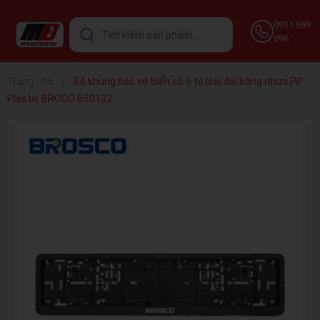
0911 689
896
Trang chủ
Bộ khung bảo vệ biển số ô tô loại dài bằng nhựa PP
Plastic BROCO B50132