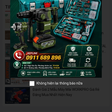
TIN NỔI BẬT
5 Cách Tận Dụng Máy Phun Xịt Áp Lực Cao
Không Chỉ Để Rửa Xe
Tủ Dụng Cụ CSPS: Giải Pháp Sắp Xếp Chuyên
Nghiệp Cho Mọi Xưởng Cơ Khí
🔋 Đột Phá Công Nghệ: Pin Lithium 42V TOTAL
B42M – Giải Pháp Thay Thế Máy Dùng Điện và
Nhiên Liệu
Pin 2Ah Chân Phổ Thông Dekton M21-
B2065PLUS - GỌN NHẸ, TIỆN LỢI đã về hàng!!!
Không hiện lại thông báo nữa
Đánh Giá 2 Mẫu Máy Mài WORKPRO Giá Rẻ
Đáng Mua Nhất Hiện Nay