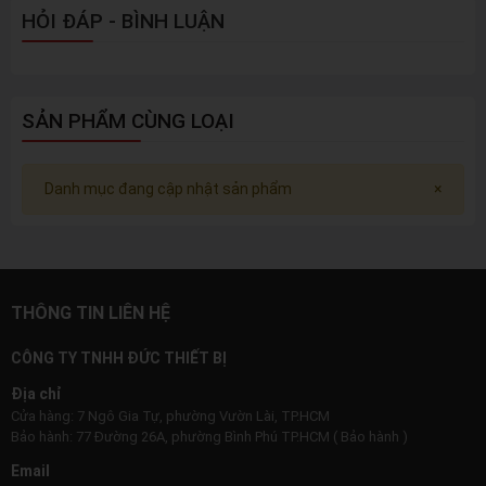
HỎI ĐÁP - BÌNH LUẬN
SẢN PHẨM CÙNG LOẠI
Danh mục đang cập nhật sản phẩm
×
THÔNG TIN LIÊN HỆ
CÔNG TY TNHH ĐỨC THIẾT BỊ
Địa chỉ
Cửa hàng: 7 Ngô Gia Tự, phường Vườn Lài, TP.HCM
Bảo hành: 77 Đường 26A, phường Bình Phú TP.HCM ( Bảo hành )
Email