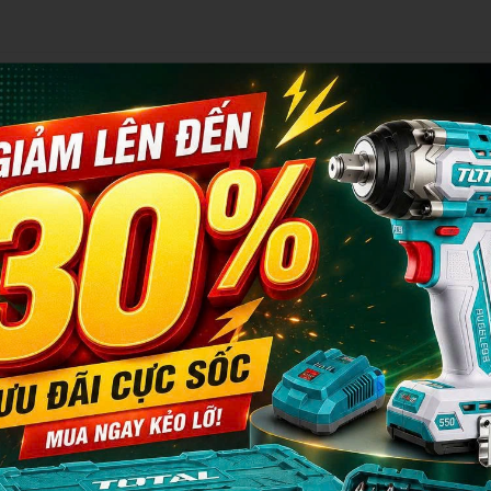
Dust Extractor Attachment)
ăng (Thường là các dòng máy khoan đục của DEKTON)
Hộp đựng bụi tháo rời, Lọc HEPA hiệu quả cao
 khoan/đục bê tông, giữ môi trường làm việc sạch sẽ, bảo vệ sức khỏe.
i và tháo rời, hoạt động bằng pin (Pin/Sạc không kèm theo, dùng chung