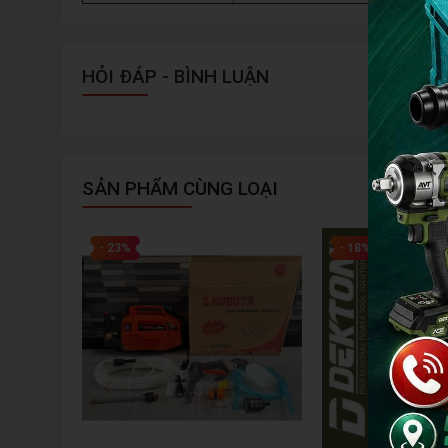
HỎI ĐÁP - BÌNH LUẬN
SẢN PHẨM CÙNG LOẠI
- 23%
- 18%