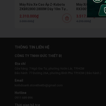
Máy Rửa Xe Cao Áp Z-Kubota
Máy Xịt Rửa Xe Min
ZKBR2800 2800W Dây 10m Tự
RX3001XPLUS - Có 
Hút Nước Kèm Bình Bọt Tuyết
Motor Cảm Ứng Từ
2.310.000₫
3.517.800₫
Xe & Vệ Sinh Máy L
3.000.000₫
4.290.000₫
THÔNG TIN LIÊN HỆ
CÔNG TY TNHH ĐỨC THIẾT BỊ
Địa chỉ
Cửa hàng: 7 Ngô Gia Tự, phường Vườn Lài, TP.HCM
Bảo hành: 77 Đường 26A, phường Bình Phú TP.HCM ( Bảo hành )
Email
kinhdoanh.storethietbi@gmail.com
Hotline
0911 689 896
Thời gian hỗ trợ