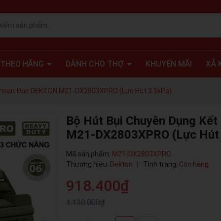
 THEO HÃNG
DÀNH CHO THỢ
KHUYẾN MÃI
XẢ 
 Khoan Đục DEKTON M21-DX2803XPRO (Lực Hút 3.5kPa)
Bộ Hút Bụi Chuyên Dụng Kế
M21-DX2803XPRO (Lực Hút 
Mã sản phẩm:
M21-DX2803XPRO
Thương hiệu:
Dekton
|
Tình trạng:
Còn hàng
918.400₫
1.120.000₫