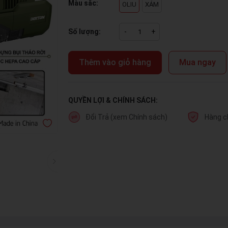
Màu sắc:
OLIU
XÁM
Số lượng:
-
+
Thêm vào giỏ hàng
Mua ngay
QUYỀN LỢI & CHÍNH SÁCH:
Đổi Trả (xem Chính sách)
Hàng c