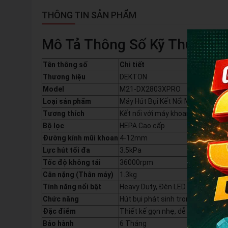
THÔNG TIN SẢN PHẨM
Mô Tả Thông Số Kỹ Thuật
Tên thông số
Chi tiết
Thương hiệu
DEKTON
Model
M21-DX2803XPRO
Loại sản phẩm
Máy Hút Bụi Kết Nối Máy Khoan (
Tương thích
Kết nối với máy khoan 3 chức n
Bộ lọc
HEPA Cao cấp
Đường kính mũi khoan
4-12mm
Lực hút tối đa
3.5kPa
Tốc độ không tải
36000rpm
Cân nặng (Thân máy)
1.3kg
Tính năng nổi bật
Heavy Duty, Đèn LED chiếu sáng, 
Chức năng
Hút bụi phát sinh trong quá trình
Đặc điểm
Thiết kế gọn nhẹ, dễ dàng kết nố
Bảo hành
6 Tháng