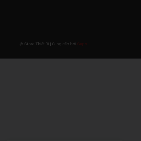
@ Store Thiết Bị
|
Cung cấp bởi
Sapo
Anh Tuấn - 0905398xxx