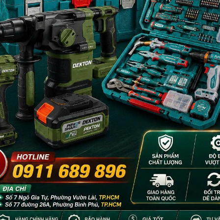
- 24%
- 24%
Điện BROSCO
KỀM RĂNG CÔNG NGHIỆP BẰNG
Kìm cắt nhựa 