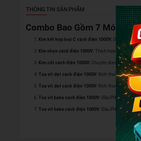
THÔNG TIN SẢN PHẨM
Combo Bao Gồm 7 Món Dụng
Kìm kết hợp loại C cách điện 1000V:
Dùng để kẹp, 
Kìm nhọn cách điện 1000V:
Thích hợp cho các côn
Kìm cắt cách điện 1000V:
Chuyên dùng để cắt dây 
Tua vít dẹt cách điện 1000V:
Kích thước 1.2x6.5x
Tua vít dẹt cách điện 1000V:
Kích thước 1.0x5.5x
Tua vít bake cách điện 1000V:
Đầu PH2x100mm, kí
Tua vít bake cách điện 1000V:
Đầu PH1x80mm, phù 