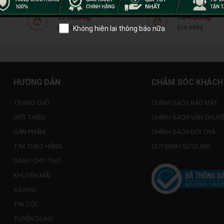
VDE (6 Món) -
THÉP Cr-V KÍCH THƯỚC 6''
nghiệp 6'' 1
iệp Cho Thợ
-160mm BROSCO B50082
B50122
171.000₫
164.000₫
Không hiện lại thông báo nữa
226.000₫
216.000₫
HƯỚNG DẪN
CHĂM SÓC KHÁCH
TRANG CHỦ
CHÍNH SÁCH BẢO MẬT
GIỚI THIỆU
CHÍNH SÁCH VẬN CHUY
SẢN PHẨM
CHÍNH SÁCH ĐỔI TRẢ
TÌM THEO HÃNG
QUY ĐỊNH SỬ DỤNG
DÀNH CHO THỢ
KHUYẾN MÃI
XẢ KHO
TIN TỨC
TUYỂN DỤNG