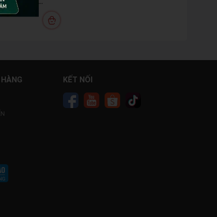
60mm BROSCO
 HÀNG
KẾT NỐI
ỂN