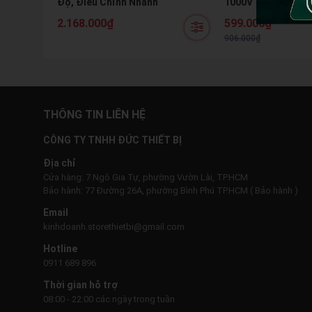
Độ, Điều Chỉnh Nhanh
1000V Tiêu Chuẩn 
Combo Chuyên Ngh
2.168.000₫
599.000₫
Điện
906.000₫
THÔNG TIN LIÊN HỆ
CÔNG TY TNHH ĐỨC THIẾT BỊ
Địa chỉ
Cửa hàng: 7 Ngô Gia Tự, phường Vườn Lài, TP.HCM
Bảo hành: 77 Đường 26A, phường Bình Phú TP.HCM ( Bảo hành )
Email
kinhdoanh.storethietbi@gmail.com
Hotline
0911 689 896
Thời gian hỗ trợ
08:00 - 22:00 các ngày trong tuần