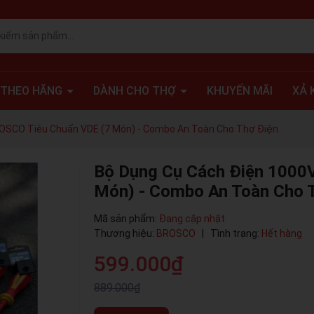
 THEO HÃNG
DÀNH CHO THỢ
KHUYẾN MÃI
XẢ 
OSCO Tiêu Chuẩn VDE (7 Món) - Combo An Toàn Cho Thợ Điện
Bộ Dụng Cụ Cách Điện 1000
Món) - Combo An Toàn Cho 
Mã sản phẩm:
Đang cập nhật
Thương hiệu:
BROSCO
|
Tình trạng:
Hết hàng
599.000₫
889.000₫