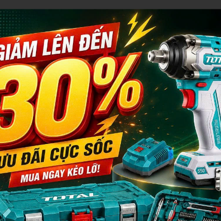
 Cụ Chính Hãng BROSCO
giữ, uốn và cắt dây. (Mã sản phẩm:
B50061
)
g việc cần độ chính xác cao ở những không gian hẹp. (Mã sản phẩm:
B
điện, dây cáp. (Mã sản phẩm:
B50068
)
150mm. (Mã sản phẩm:
B50077
)
125mm. (Mã sản phẩm:
B50078
)
ch thước thông dụng nhất. (Mã sản phẩm:
B50080
)
hợp với các ốc vít nhỏ hơn. (Mã sản phẩm:
B50081
)