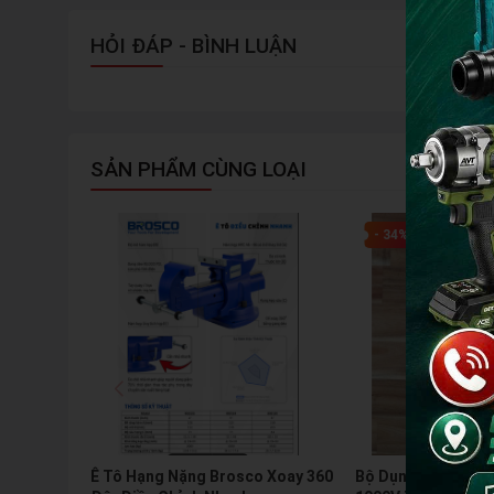
HỎI ĐÁP - BÌNH LUẬN
SẢN PHẨM CÙNG LOẠI
- 34%
Ê Tô Hạng Nặng Brosco Xoay 360
Bộ Dụng Cụ Cách 