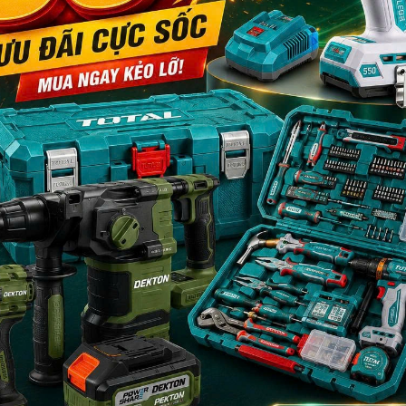
00mm, SL6.5*38mm, SL6.5*125mm, SL8*150mm, PH1*75mm, PH2*125
mm, 13mm, 14mm, 15mm, 16mm, 17mm, 18mm, 19mm, 22mm
6mm, 8mm, 10
152mm, 6*152mm, 8*152mm