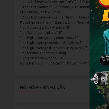
1 pc 1/2″ Three way adaptor: 3/8″(F) * 1/2″(M)
10 pcs Screwdriver: SL3*75mm, SL4*100mm, SL5.5*1
PH2*38mm, PH3*200mm
12 pcs Combination spanner: 8mm, 10mm, 11mm, 12
9 pcs Hex key: 1.5mm, 2mm, 2.5mm, 3mm, 4mm, 5mm, 
1 pc Curved jaw lock wrench, 10″
1 pc Water pump pliers, 10″
1 pc High leverage long nose pliers, 6″
1 pc High leverage combination pliers, 8″
1 pc High leverage diagonal cutting pliers, 7″
1 pc Machinist hammer, 300g
1 pc Adjustable wrench, 10″
6 pcs Pin punch: 1.5*152mm, 3*152mm, 4*152mm, 5*
HỎI ĐÁP - BÌNH LUẬN