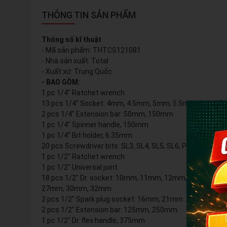
THÔNG TIN SẢN PHẨM
Thông số kĩ thuật
- Mã sản phẩm: THTCS121081
- Nhà sản xuất: Total
- Xuất xứ: Trung Quốc
- BAO GỒM:
1 pc 1/4″ Ratchet wrench
13 pcs 1/4″ Socket: 4mm, 4.5mm, 5mm, 5.5mm, 6mm
2 pcs 1/4″ Extension bar: 50mm, 150mm
1 pc 1/4″ Spinner handle, 150mm
1 pc 1/4″ Bit holder, 6.35mm
20 pcs Screwdriver bits: SL3, SL4, SL5, SL6, PH0, PH1, PH2
1 pc 1/2″ Ratchet wrench
1 pc 1/2″ Universal joint
18 pcs 1/2″ Dr. socket: 10mm, 11mm, 12mm, 13mm,
27mm, 30mm, 32mm
2 pcs 1/2″ Spark plug socket: 16mm, 21mm
2 pcs 1/2″ Extension bar: 125mm, 250mm
1 pc 1/2″ Dr. flex handle, 375mm