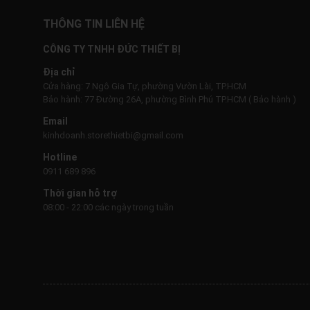
THÔNG TIN LIÊN HỆ
CÔNG TY TNHH ĐỨC THIẾT BỊ
Địa chỉ
Cửa hàng: 7 Ngô Gia Tự, phường Vườn Lài, TP.HCM
Bảo hành: 77 Đường 26A, phường Bình Phú TP.HCM ( Bảo hành )
Email
kinhdoanh.storethietbi@gmail.com
Hotline
0911 689 896
Thời gian hỗ trợ
08:00 - 22:00 các ngày trong tuần