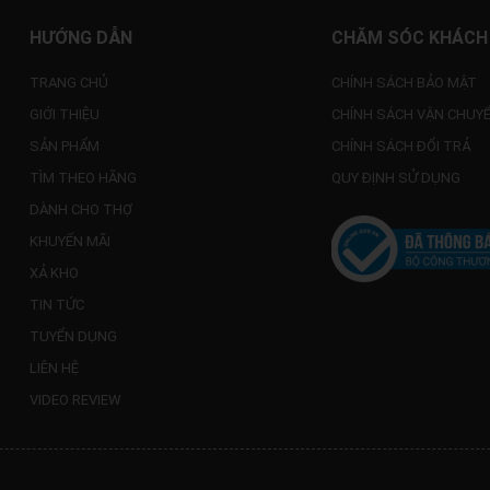
HƯỚNG DẪN
CHĂM SÓC KHÁCH
TRANG CHỦ
CHÍNH SÁCH BẢO MẬT
GIỚI THIỆU
CHÍNH SÁCH VẬN CHUY
SẢN PHẨM
CHÍNH SÁCH ĐỔI TRẢ
TÌM THEO HÃNG
QUY ĐỊNH SỬ DỤNG
DÀNH CHO THỢ
KHUYẾN MÃI
XẢ KHO
TIN TỨC
TUYỂN DỤNG
LIÊN HỆ
VIDEO REVIEW