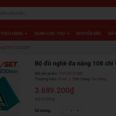
 THEO HÃNG
DÀNH CHO THỢ
KHUYẾN MÃI
XẢ 
 Total THTCS121081
Bộ đồ nghề đa năng 108 chi
Mã sản phẩm:
THTCS121081
Thương hiệu:
Total
|
Tình trạng:
Còn hàng
3.689.200₫
4.010.000₫
Số lượng:
-
+