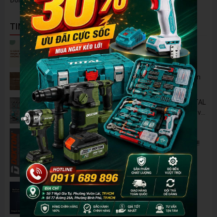
TIN NỔI BẬT
5 Cách Tận Dụng Máy Phun Xịt Áp Lực Cao
Không Chỉ Để Rửa Xe
Tủ Dụng Cụ CSPS: Giải Pháp Sắp Xếp Chuyên
Nghiệp Cho Mọi Xưởng Cơ Khí
🔋 Đột Phá Công Nghệ: Pin Lithium 42V TOTAL
B42M – Giải Pháp Thay Thế Máy Dùng Điện và
Nhiên Liệu
Pin 2Ah Chân Phổ Thông Dekton M21-
B2065PLUS - GỌN NHẸ, TIỆN LỢI đã về hàng!!!
Đánh Giá 2 Mẫu Máy Mài WORKPRO Giá Rẻ
Đáng Mua Nhất Hiện Nay