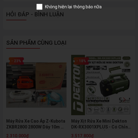
Không hiện lại thông báo nữa
HỎI ĐÁP - BÌNH LUẬN
SẢN PHẨM CÙNG LOẠI
- 23%
- 18%
Máy Rửa Xe Cao Áp Z-Kubota
Máy Xịt Rửa Xe Mini Dekton
ZKBR2800 2800W Dây 10m Tự
DK-RX3001XPLUS - Có Chỉnh
Hút Nước Kèm Bình Bọt Tuyết
Áp, Motor Cảm Ứng Từ,
2.310.000₫
3.517.800₫