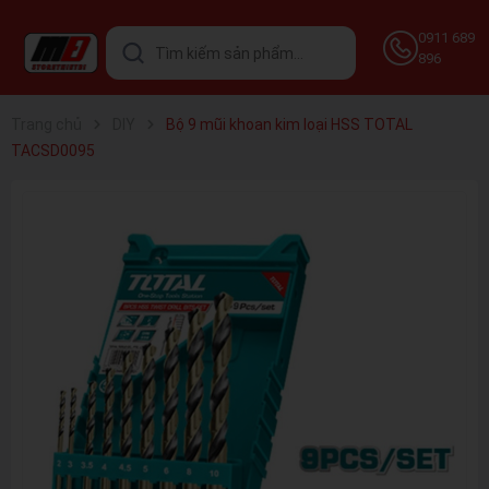
0911 689
896
Trang chủ
DIY
Bộ 9 mũi khoan kim loại HSS TOTAL
TACSD0095