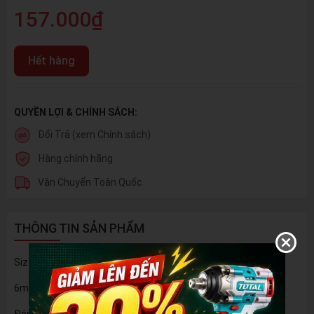
157.000₫
Hết hàng
QUYỀN LỢI & CHÍNH SÁCH:
Đổi Trả (xem Chính sách)
Hàng chính hãng
Vận Chuyển Toàn Quốc
THÔNG TIN SẢN PHẨM
Size: 2mm, 3mm, 3.5mm, 4mm, 4.5mm, 5mm,
6mm, 8mm, 10mm
Đóng gói bằng hộp nhựa