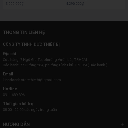
Chuyên Rửa Xe & Vệ Sinh Máy
3.000.000₫
4.290.000₫
Lạnh
THÔNG TIN LIÊN HỆ
CÔNG TY TNHH ĐỨC THIẾT BỊ
Địa chỉ
Cửa hàng: 7 Ngô Gia Tự, phường Vườn Lài, TP.HCM
Bảo hành: 77 Đường 26A, phường Bình Phú TP.HCM ( Bảo hành )
Email
kinhdoanh.storethietbi@gmail.com
Hotline
0911 689 896
Thời gian hỗ trợ
08:00 - 22:00 các ngày trong tuần
HƯỚNG DẪN