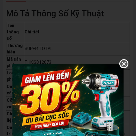
Mô Tả Thông Số Kỹ Thuật
Tên
thông
Chi tiết
số
Thương
SUPER TOTAL
hiệu
Mã sản
THKISD12073
phẩm
Loại sản
Bộ đầu tuýp tác động (Impact Socket Set)
phẩm
Quy
7 Chi tiết/Bộ (7PCS/SET)
cách
Cỡ đầu
DR 1/2" (1/2 inch)
vuông
Chất
Thép Chrome Molybdenum (Cr-Mo)
liệu
Quy
trình
Ép nguội (Đùn lạnh) và Xử lý nhiệt (Heat Treatment)