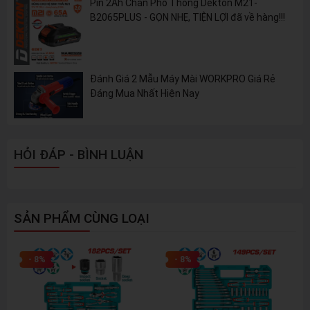
Pin 2Ah Chân Phổ Thông Dekton M21-
B2065PLUS - GỌN NHẸ, TIỆN LỢI đã về hàng!!!
Đánh Giá 2 Mẫu Máy Mài WORKPRO Giá Rẻ
Đáng Mua Nhất Hiện Nay
HỎI ĐÁP - BÌNH LUẬN
SẢN PHẨM CÙNG LOẠI
- 8%
- 8%