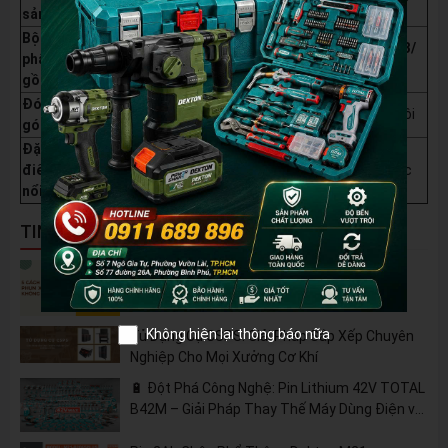
sản xuất
Bộ sản
7 đầu tuýp tác động DR 1/2"
các kích cỡ:
10/ 12/ 13/
phẩm
14/ 15/ 17/ 19mm
gồm
Đóng
Được cố định trong khung nhựa, đóng gói bằng vỉ đôi
gói
Đặc
Chuyên dùng cho máy siết bu lông/ốc vít tác động
điểm
(máy impact), độ bền cao, chống biến dạng, chịu lực
nổi bật
siết lớn.
TIN NỔI BẬT
5 Cách Tận Dụng Máy Phun Xịt Áp Lực Cao
Không Chỉ Để Rửa Xe
Không hiện lại thông báo nữa
Tủ Dụng Cụ CSPS: Giải Pháp Sắp Xếp Chuyên
Nghiệp Cho Mọi Xưởng Cơ Khí
🔋 Đột Phá Công Nghệ: Pin Lithium 42V TOTAL
B42M – Giải Pháp Thay Thế Máy Dùng Điện và
Nhiên Liệu