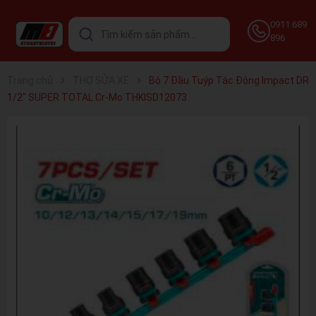
0911 689
896
Trang chủ
THỢ SỬA XE
Bộ 7 Đầu Tuýp Tác Động Impact DR
1/2" SUPER TOTAL Cr-Mo THKISD12073