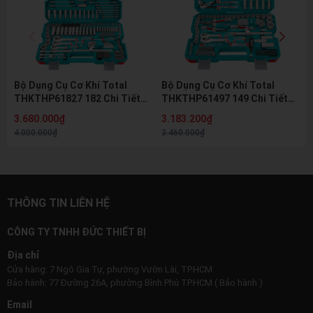
Bộ Dụng Cụ Cơ Khí Total
Bộ Dụng Cụ Cơ Khí Total
THKTHP61827 182 Chi Tiết
THKTHP61497 149 Chi Tiết
Đầu Tuýp Cờ Lê Mũi Vít
Đầu Tuýp Cờ Lê Kìm Búa
3.680.000₫
3.183.200₫
Chuyên Nghiệp
Chuyên Nghiệp
4.000.000₫
3.460.000₫
THÔNG TIN LIÊN HỆ
CÔNG TY TNHH ĐỨC THIẾT BỊ
Địa chỉ
Cửa hàng: 7 Ngô Gia Tự, phường Vườn Lài, TP.HCM
Bảo hành: 77 Đường 26A, phường Bình Phú TP.HCM ( Bảo hành )
Email