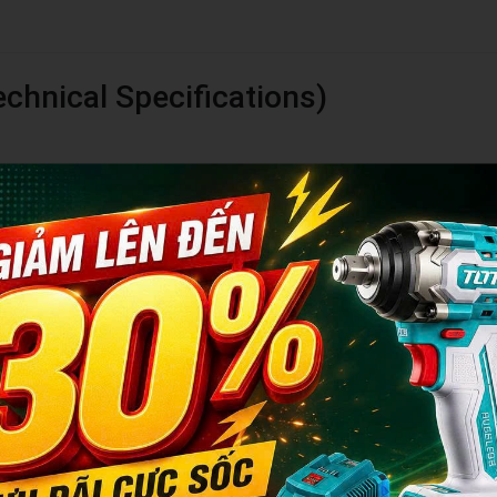
chnical Specifications)
cket Set)