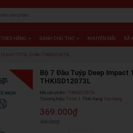
 THEO HÃNG
DÀNH CHO THỢ
KHUYẾN MÃI
XẢ 
 1/2 Inch TOTAL Cr-Mo THKISD12073L
Bộ 7 Đầu Tuýp Deep Impact 
THKISD12073L
Mã sản phẩm:
THKISD12073L
Thương hiệu:
Total
|
Tình trạng:
Còn hàng
369.000₫
456.000₫