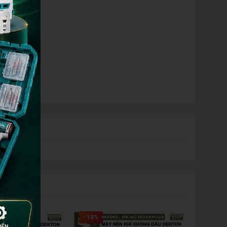
ng mài
- 18%
- 8%