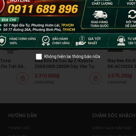
Không hiện lại thông báo nữa
 Total
Máy Rửa Xe Cao Áp Z-Kubota
Máy Nén Khí 
Chi Tiết Đầu
ZKBR2800 2800W Dây 10m Tự
DK-AC3925X 2
a Chuyên
Hút Nước Kèm Bình Bọt Tuyết
1350W 1.8HP, 
2.310.000₫
3.575.200₫
Lượng 175L/P
3.000.000₫
4.360.000₫
HƯỚNG DẪN
CHĂM SÓC KHÁCH
TRANG CHỦ
CHÍNH SÁCH BẢO MẬT