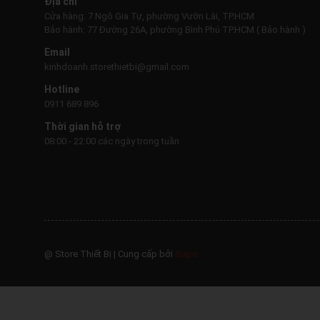
Địa chỉ
Cửa hàng: 7 Ngô Gia Tự, phường Vườn Lài, TP.HCM
Bảo hành: 77 Đường 26A, phường Bình Phú TP.HCM ( Bảo hành )
Email
kinhdoanh.storethietbi@gmail.com
Hotline
0911 689 896
Thời gian hỗ trợ
08:00 - 22:00 các ngày trong tuần
@ Store Thiết Bị
|
Cung cấp bởi
Sapo