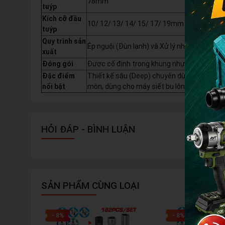
78mm
tuýp
Kích cỡ đầu
10/ 12/ 13/ 14/ 15/ 17/ 19mm
tuýp
Quy trình sản
Ép nguội (Đùn lạnh) và Xử lý nhiệt (Heat T
xuất
Đóng gói
Được cố định trong khung nhựa, đóng gói b
Đặc điểm
Thiết kế sâu (Deep) chuyên dùng cho bu lô
nổi bật
mòn, dùng cho máy siết bu lông/ốc vít imp
HỎI ĐÁP - BÌNH LUẬN
SẢN PHẨM CÙNG LOẠI
- 8%
- 8%