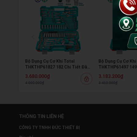
Bộ Dụng Cụ Cơ Khí Total
Bộ Dụng Cụ Cơ Khí
THKTHP61827 182 Chi Tiết Đầu
THKTHP61497 149 
Tuýp Cờ Lê Mũi Vít Chuyên
Tuýp Cờ Lê Kìm Bú
3.680.000₫
3.183.200₫
Nghiệp
Nghiệp
4.000.000₫
3.460.000₫
THÔNG TIN LIÊN HỆ
CÔNG TY TNHH ĐỨC THIẾT BỊ