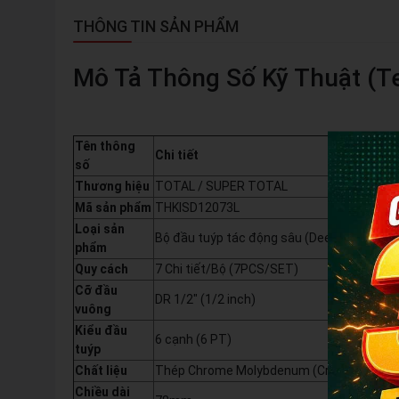
THÔNG TIN SẢN PHẨM
Mô Tả Thông Số Kỹ Thuật (Te
Tên thông
Chi tiết
số
Thương hiệu
TOTAL / SUPER TOTAL
Mã sản phẩm
THKISD12073L
Loại sản
Bộ đầu tuýp tác động sâu (Deep Impact So
phẩm
Quy cách
7 Chi tiết/Bộ (7PCS/SET)
Cỡ đầu
DR 1/2" (1/2 inch)
vuông
Kiểu đầu
6 cạnh (6 PT)
tuýp
Chất liệu
Thép Chrome Molybdenum (Cr-Mo)
Chiều dài