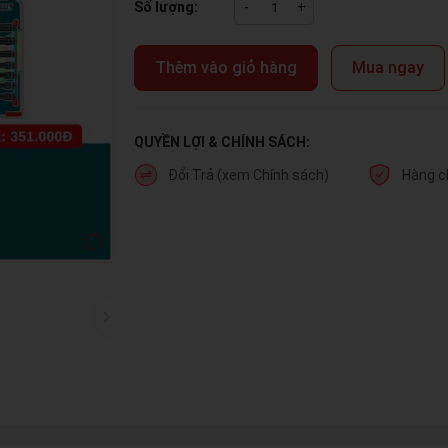
Số lượng:
-
+
Thêm vào giỏ hàng
Mua ngay
QUYỀN LỢI & CHÍNH SÁCH:
Đổi Trả (xem Chính sách)
Hàng c