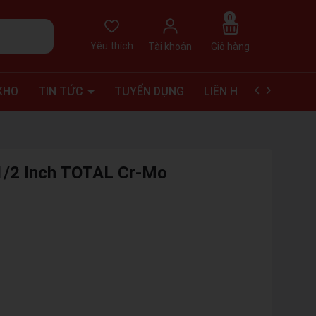
0
Yêu thích
Tài khoản
Giỏ hàng
KHO
TIN TỨC
TUYỂN DỤNG
LIÊN HỆ
VIDEO RE
1/2 Inch TOTAL Cr-Mo