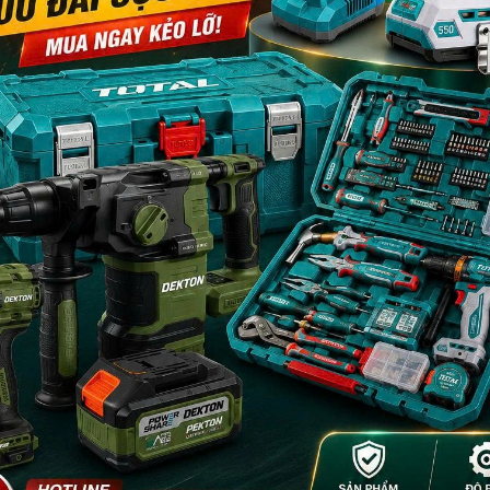
reatment)
ằng vỉ đôi
ng dài hoặc khu vực sâu. Chất liệu Cr-Mo chịu lực tác động mạnh, chố
act.
- 23%
- 18%