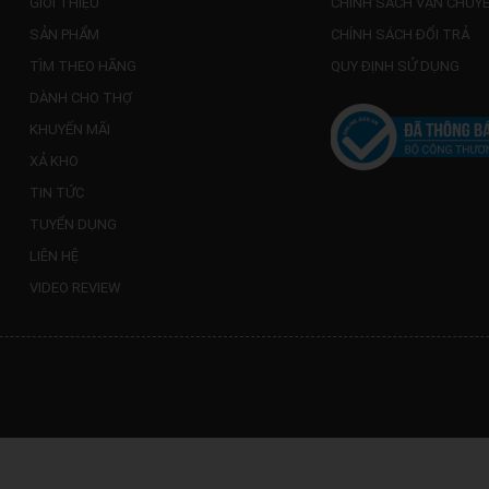
GIỚI THIỆU
CHÍNH SÁCH VẬN CHUY
SẢN PHẨM
CHÍNH SÁCH ĐỔI TRẢ
TÌM THEO HÃNG
QUY ĐỊNH SỬ DỤNG
DÀNH CHO THỢ
KHUYẾN MÃI
XẢ KHO
TIN TỨC
TUYỂN DỤNG
LIÊN HỆ
VIDEO REVIEW