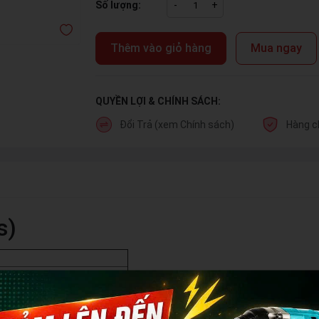
Số lượng:
-
+
Thêm vào giỏ hàng
Mua ngay
QUYỀN LỢI & CHÍNH SÁCH:
Đổi Trả (xem Chính sách)
Hàng c
s)
rs/Circlip Pliers)