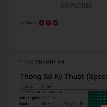
Chia sẻ
THÔNG TIN SẢN PHẨM
Thông Số Kỹ Thuật (Spec
Thông số
Chi tiết
Thương hiệu
SK Tools USA
Mã sản phẩm
SK02119
Loại kìm
Kìm Mở Phanh/Vòng Phe (Retaining Ring Plie