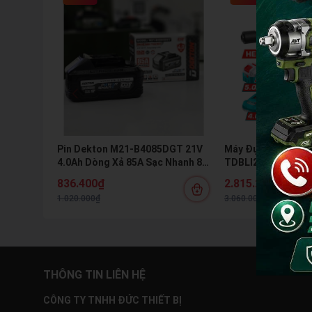
Pin Dekton M21-B4085DGT 21V
Máy Đục Bê Tông D
4.0Ah Dòng Xả 85A Sạc Nhanh 8A
TDBLI203582 20V 
Pin Lithium Hệ M21 Chính Hãng
Hex 16J Kèm 2 Pin 
836.400₫
2.815.200₫
1.020.000₫
3.060.000₫
THÔNG TIN LIÊN HỆ
CÔNG TY TNHH ĐỨC THIẾT BỊ