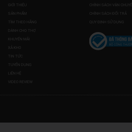
GIỚI THIỆU
CHÍNH SÁCH VẬN CHUY
SẢN PHẨM
CHÍNH SÁCH ĐỔI TRẢ
TÌM THEO HÃNG
QUY ĐỊNH SỬ DỤNG
DÀNH CHO THỢ
KHUYẾN MÃI
XẢ KHO
TIN TỨC
TUYỂN DỤNG
LIÊN HỆ
VIDEO REVIEW