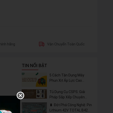
hính hãng
Vận Chuyển Toàn Quốc
TIN NỔI BẬT
5 Cách Tận Dụng Máy
Phun Xịt Áp Lực Cao
Không Chỉ Để Rửa Xe
Tủ Dụng Cụ CSPS: Giải
Pháp Sắp Xếp Chuyên
Nghiệp Cho Mọi Xưởng Cơ
🔋 Đột Phá Công Nghệ: Pin
Khí
Lithium 42V TOTAL B42M