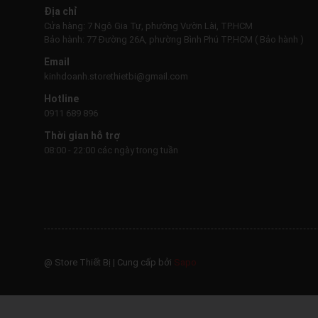
Địa chỉ
Cửa hàng: 7 Ngô Gia Tự, phường Vườn Lài, TP.HCM
Bảo hành: 77 Đường 26A, phường Bình Phú TP.HCM ( Bảo hành )
Email
kinhdoanh.storethietbi@gmail.com
Hotline
0911 689 896
Thời gian hỗ trợ
08:00 - 22:00 các ngày trong tuần
@ Store Thiết Bị
|
Cung cấp bởi
Sapo