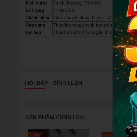
Kích thước
7 inch (Khoảng 175 mm)
Số lượng
4 chiếc/Bộ
Thành phần
4 kìm chuyên dụng: Trong Thẳng, Trong Co
Ứng dụng
Tháo/lắp vòng phanh trong (Internal) và ngo
Vật liệu
Thép hợp kim (Thường là Chrome Molybd
HỎI ĐÁP - BÌNH LUẬN
SẢN PHẨM CÙNG LOẠI
- 18%
- 8%