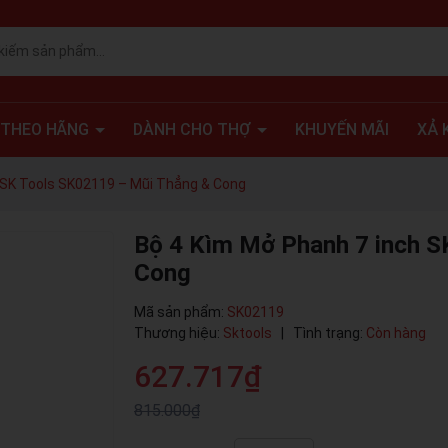
 THEO HÃNG
DÀNH CHO THỢ
KHUYẾN MÃI
XẢ 
 SK Tools SK02119 – Mũi Thẳng & Cong
Bộ 4 Kìm Mở Phanh 7 inch S
Cong
Mã sản phẩm:
SK02119
Thương hiệu:
Sktools
|
Tình trạng:
Còn hàng
627.717₫
815.000₫