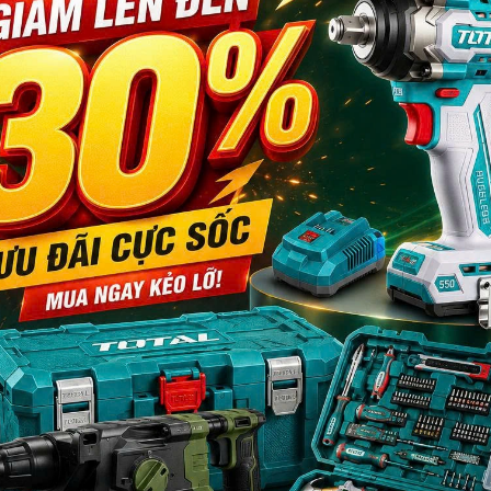
ng, Ngoài Thẳng, Ngoài Cong
ài (External)
enum hoặc tương đương)
- 23%
- 8%