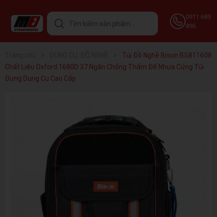
0911 689
896
Trang chủ
DỤNG CỤ, ĐỒ NGHỀ
Túi Đồ Nghề Bison BS811608
Chất Liệu Oxford 1680D 37 Ngăn Chống Thấm Đế Nhựa Cứng Túi
Đựng Dụng Cụ Cao Cấp