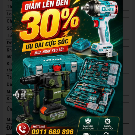
Thương hiệu
Bison
Loại sản phẩm
Túi đựng đồ nghề
Chất liệu
Vải Oxford 1680D
Số ngăn chính
2 ngăn
Tổng số ngăn chứa
37 ngăn
Đế túi
Nhựa PP dày 3mm
Khả năng chống
Có
nước
Khả năng chống
Có
rách
Tay cầm
Bọc cao su chống trượt
Dây đeo vai
Extra-Wide có đệm
Móc khóa kim loại
Có
Khóa kéo
Cao cấp
Đựng dụng cụ điện, cơ khí, bảo trì, sửa
Ứng dụng
chữa
Màu sắc
Đen phối đỏ
ĐẶC ĐIỂM NỔI BẬT