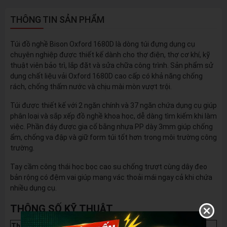
THÔNG TIN SẢN PHẨM
Túi đồ nghề Bison Oxford 1680D là dòng túi đựng dụng cụ
chuyên nghiệp được thiết kế dành cho thợ điện, thợ cơ khí, kỹ
thuật viên bảo trì, lắp đặt và sửa chữa công trình. Sản phẩm sử
dụng chất liệu vải Oxford 1680D cao cấp có khả năng chống
rách, chống thấm nước và chịu mài mòn vượt trội.
Túi được thiết kế với 2 ngăn chính và 37 ngăn chứa dụng cụ giúp
phân loại và sắp xếp đồ nghề khoa học, dễ dàng tìm kiếm khi làm
việc. Phần đáy được gia cố bằng nhựa PP dày 3mm giúp chống
ẩm, chống va đập và giữ form túi tốt hơn trong môi trường công
trường.
Tay cầm công thái học bọc cao su chống trượt cùng dây đeo
bản rộng có đệm vai giúp mang vác thoải mái ngay cả khi chứa
nhiều dụng cụ.
THÔNG SỐ KỸ THUẬT
Thông số
Chi tiết