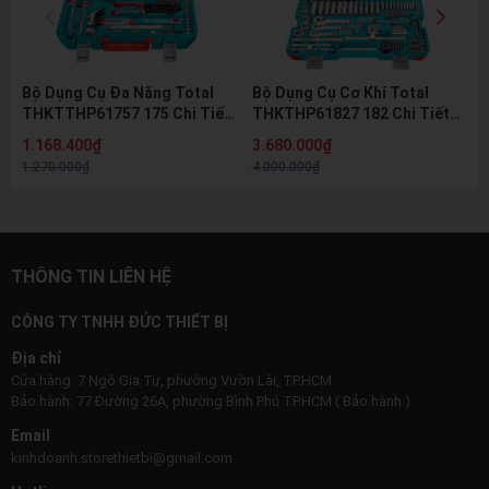
Bộ Dụng Cụ Đa Năng Total
Bộ Dụng Cụ Cơ Khí Total
THKTTHP61757 175 Chi Tiết
THKTHP61827 182 Chi Tiết
Kèm Búa Kìm Mỏ Lết Tuốc Nơ
Đầu Tuýp Cờ Lê Mũi Vít
1.168.400₫
3.680.000₫
Vít Chính Hãng
Chuyên Nghiệp
1.270.000₫
4.000.000₫
THÔNG TIN LIÊN HỆ
CÔNG TY TNHH ĐỨC THIẾT BỊ
Địa chỉ
Cửa hàng: 7 Ngô Gia Tự, phường Vườn Lài, TP.HCM
Bảo hành: 77 Đường 26A, phường Bình Phú TP.HCM ( Bảo hành )
Email
kinhdoanh.storethietbi@gmail.com