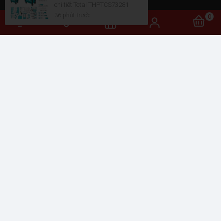
chi tiết Total THPTCS73281
36 phút trước
0