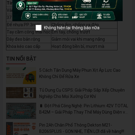
Tính năng
Mô tả
Vải Oxford 1680D
Siêu bền, chống rách, chống thấm
37 ngăn chứa
Sắp xếp dụng cụ khoa học
Đế nhựa PP 3mm
Chống ẩm, chống va đập
Không hiện lại thông báo nữa
Tay cầm công thái học
Êm tay, chống trượt
Dây đeo bản rộng
Giảm mỏi vai khi mang nặng
Khóa kéo cao cấp
Hoạt động bền bỉ, mượt mà
TIN NỔI BẬT
5 Cách Tận Dụng Máy Phun Xịt Áp Lực Cao
Không Chỉ Để Rửa Xe
Tủ Dụng Cụ CSPS: Giải Pháp Sắp Xếp Chuyên
Nghiệp Cho Mọi Xưởng Cơ Khí
🔋 Đột Phá Công Nghệ: Pin Lithium 42V TOTAL
B42M – Giải Pháp Thay Thế Máy Dùng Điện và
Nhiên Liệu
Pin 2Ah Chân Phổ Thông Dekton M21-
B2065PLUS - GỌN NHẸ, TIỆN LỢI đã về hàng!!!