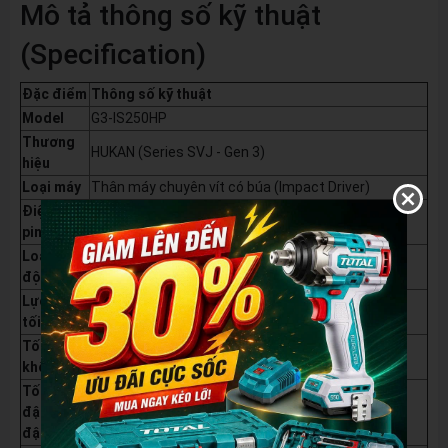
Mô tả thông số kỹ thuật
(Specification)
Đặc điểm
Thông số kỹ thuật
Model
G3-IS250HP
Thương
HUKAN (Series SVJ - Gen 3)
hiệu
Loại máy
Thân máy chuyên vít có búa (Impact Driver)
Điện áp
21V
pin
Loại
Động cơ Không Chổi Than (Brushless Motor - BL
động cơ
Series)
Lực siết
250 N.m
tối đa
Tốc độ
0 - 3400 Vòng/phút (V/P)
không tải
Tốc độ
đập (Nhịp
0 - 3800 Nhịp/phút (IPM)
đập)