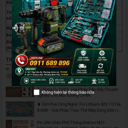
Đầu nhận
6.35 mm (1/4 inch) (Đầu bắt vít)
Chiếu sáng 360°, Điều khiển thông minh, Chống rơi
Tính năng
vít, Bảo vệ chống bụi và độ ẩm, Chống rung
nổi bật
(Challenge to shaking)
Màu sắc
Tím Đậm, Xám và Đen
Bảo hành
1 năm (Chịu Tải Nặng - GEN 3)
Đóng gói
Carton, 51x33x42 cm
(Hộp)
TIN NỔI BẬT
5 Cách Tận Dụng Máy Phun Xịt Áp Lực Cao
Không Chỉ Để Rửa Xe
Tủ Dụng Cụ CSPS: Giải Pháp Sắp Xếp Chuyên
Không hiện lại thông báo nữa
Nghiệp Cho Mọi Xưởng Cơ Khí
🔋 Đột Phá Công Nghệ: Pin Lithium 42V TOTAL
B42M – Giải Pháp Thay Thế Máy Dùng Điện và
Nhiên Liệu
Pin 2Ah Chân Phổ Thông Dekton M21-