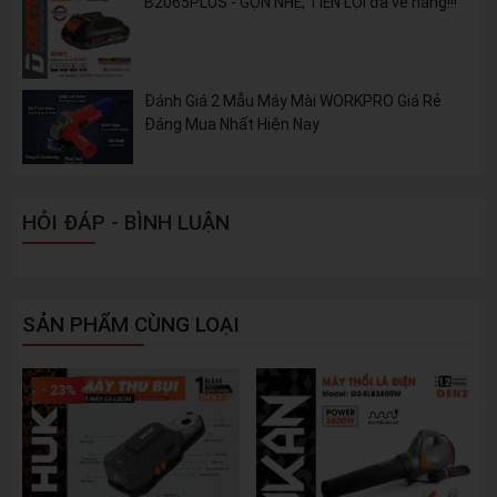
B2065PLUS - GỌN NHẸ, TIỆN LỢI đã về hàng!!!
Đánh Giá 2 Mẫu Máy Mài WORKPRO Giá Rẻ
Đáng Mua Nhất Hiện Nay
HỎI ĐÁP - BÌNH LUẬN
SẢN PHẨM CÙNG LOẠI
- 23%