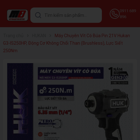
0911 689
896
Trang chủ
HUKAN
Máy Chuyên Vít Có Búa Pin 21V Hukan
G3-IS250HP, Động Cơ Không Chổi Than (Brushless), Lực Siết
250Nm