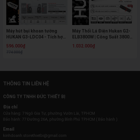
Máy hút bụi khoan tường
Máy Thổi Lá Điện Hukan G2-
HUKAN G3-LDC04 - Tích hợp
ELB3800W | Công Suất 3800W
đèn Laser và Thước thủy cân
Mạnh Mẽ - 6 Cấp Độ Gió - Dây
596.000₫
1.032.000₫
bằng
Điện 8M
774.000₫
THÔNG TIN LIÊN HỆ
CÔNG TY TNHH ĐỨC THIẾT BỊ
Địa chỉ
Cửa hàng: 7 Ngô Gia Tự, phường Vườn Lài, TP.HCM
Bảo hành: 77 Đường 26A, phường Bình Phú TP.HCM ( Bảo hành )
Email
kinhdoanh.storethietbi@gmail.com