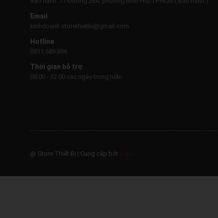
Bảo hành: 77 Đường 26A, phường Bình Phú TP.HCM ( Bảo hành )
Email
kinhdoanh.storethietbi@gmail.com
Hotline
0911 689 896
Thời gian hỗ trợ
08:00 - 22:00 các ngày trong tuần
@ Store Thiết Bị
|
Cung cấp bởi
Sapo