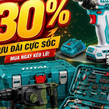
Shears)
on Steel)
ion Hardened)
ted Metal)
thép cán 22 Gauge)