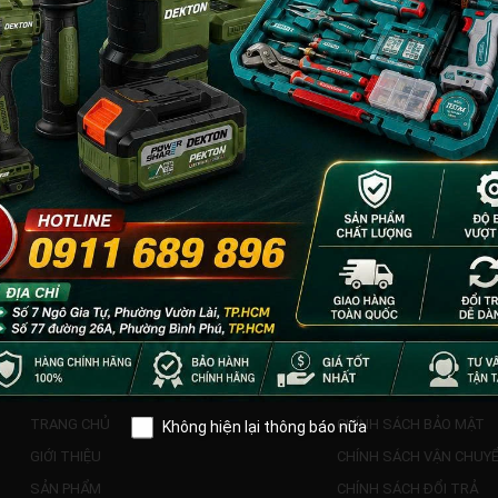
HƯỚNG DẪN
CHĂM SÓC KHÁCH
TRANG CHỦ
CHÍNH SÁCH BẢO MẬT
Không hiện lại thông báo nữa
GIỚI THIỆU
CHÍNH SÁCH VẬN CHUY
SẢN PHẨM
CHÍNH SÁCH ĐỔI TRẢ