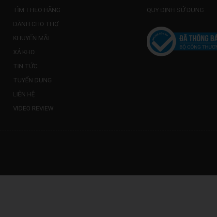
TÌM THEO HÃNG
QUY ĐỊNH SỬ DỤNG
DÀNH CHO THỢ
KHUYẾN MÃI
XẢ KHO
TIN TỨC
TUYỂN DỤNG
LIÊN HỆ
VIDEO REVIEW