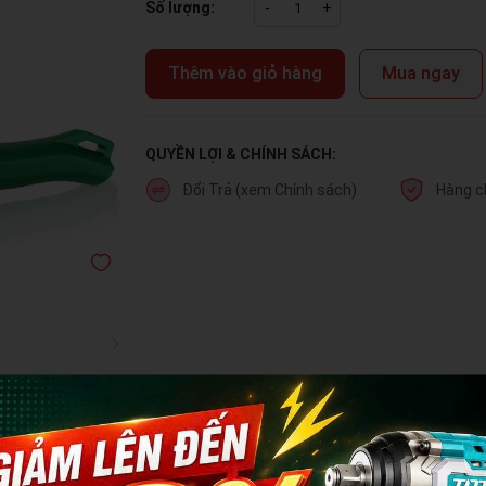
Số lượng:
-
+
Thêm vào giỏ hàng
Mua ngay
QUYỀN LỢI & CHÍNH SÁCH:
Đổi Trả (xem Chính sách)
Hàng c