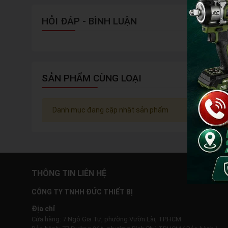
HỎI ĐÁP - BÌNH LUẬN
SẢN PHẨM CÙNG LOẠI
Danh mục đang cập nhật sản phẩm
THÔNG TIN LIÊN HỆ
CÔNG TY TNHH ĐỨC THIẾT BỊ
Địa chỉ
Cửa hàng: 7 Ngô Gia Tự, phường Vườn Lài, TP.HCM