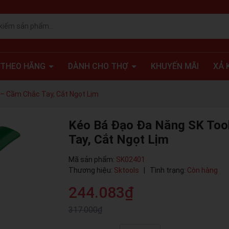
 THEO HÃNG
DÀNH CHO THỢ
KHUYẾN MÃI
XẢ 
 – Cầm Chắc Tay, Cắt Ngọt Lịm
Kéo Bá Đạo Đa Năng SK Too
Tay, Cắt Ngọt Lịm
Mã sản phẩm:
SK02401
Thương hiệu:
Sktools
|
Tình trạng:
Còn hàng
244.083₫
317.000₫