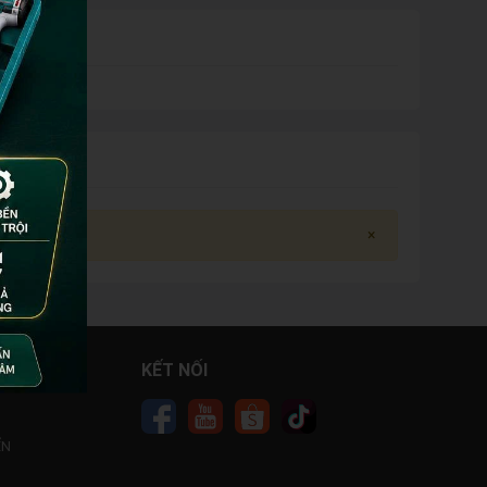
×
 HÀNG
KẾT NỐI
ỂN