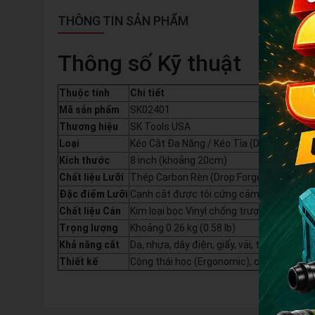
THÔNG TIN SẢN PHẨM
Thông số Kỹ thuật
Thuộc tính
Chi tiết
Mã sản phẩm
SK02401
Thương hiệu
SK Tools USA
Loại
Kéo Cắt Đa Năng / Kéo Tỉa (Drop Forged 
Kích thước
8 inch (khoảng 20cm)
Chất liệu Lưỡi
Thép Carbon Rèn (Drop Forged High Carb
Đặc điểm Lưỡi
Cạnh cắt được tôi cứng cảm ứng (Induct
Chất liệu Cán
Kim loại bọc Vinyl chống trượt (Vinyl-Coa
Trọng lượng
Khoảng 0.26 kg (0.58 lb)
Khả năng cắt
Da, nhựa, dây điện, giấy, vải, tôn mỏng (
Thiết kế
Công thái học (Ergonomic), chống trượt