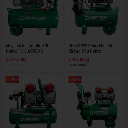
Máy nén khí có dầu 50L
DK-AC3930 Máy Nén Khí
Dekton DK-AC50DR
Không Dầu Dekton
2.697.800₫
2.492.800₫
3.290.000₫
3.040.000₫
- 18%
- 18%