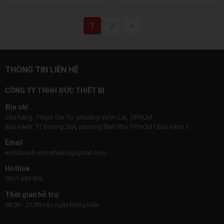
1
2
»
THÔNG TIN LIÊN HỆ
CÔNG TY TNHH ĐỨC THIẾT BỊ
Địa chỉ
Cửa hàng: 7 Ngô Gia Tự, phường Vườn Lài, TP.HCM
Bảo hành: 77 Đường 26A, phường Bình Phú TP.HCM ( Bảo hành )
Email
kinhdoanh.storethietbi@gmail.com
Hotline
0911 689 896
Thời gian hỗ trợ
08:00 - 22:00 các ngày trong tuần