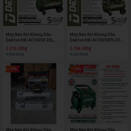
Máy Nén Khí Không Dầu
Máy Nén Khí Không Dầu
Dekton DK-AC3925X 23L,
Dekton DK-AC3925XPLUS
Công Suất 1350W 1.8HP, Áp
23L, Công Suất 1350W
3.575.200₫
3.706.400₫
Lực 8Bar, Lưu Lượng
1.8HP, Áp Lực 8Bar, Lưu
4.360.000₫
4.520.000₫
175L/Phút
Lượng 175L/Phút
- 18%
- 18%
Máy Nén Khí Không Dầu
Máy Nén Khí Không Dầu