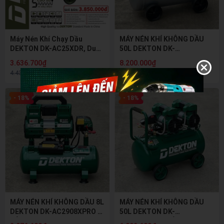
Máy Nén Khí Chạy Dầu
MÁY NÉN KHÍ KHÔNG DẦU
DEKTON DK-AC25XDR, Dung
50L DEKTON DK-
Tích 25 Lít, Công Suất
AC3950PROMAX - BÌNH HỢP
3.636.700₫
8.200.000₫
1300W (1.7HP)
KIM NHÔM CAO CẤP, BẢO
4.435.000₫
10.000.000₫
HÀNH BÌNH NÉN 5 NĂM
- 18%
- 18%
MÁY NÉN KHÍ KHÔNG DẦU 8L
MÁY NÉN KHÍ KHÔNG DẦU
DEKTON DK-AC2908XPRO –
50L DEKTON DK-
BẢO HÀNH BÌNH NÉN 3 NĂM
AC3950PRO – BẢO HÀNH