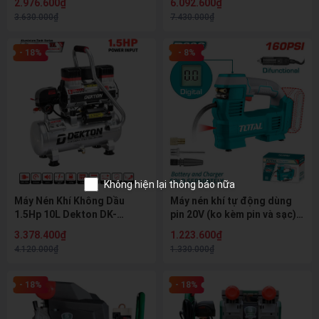
2.976.600₫
6.092.600₫
BÌNH NÉN 3 NĂM
3.630.000₫
7.430.000₫
- 18%
- 8%
Không hiện lại thông báo nữa
Máy Nén Khí Không Dầu
Máy nén khí tự động dùng
1.5Hp 10L Dekton DK-
pin 20V (ko kèm pin và sạc)
AC2910PROMAX
TOTAL TACLI2012
3.378.400₫
1.223.600₫
4.120.000₫
1.330.000₫
- 18%
- 18%