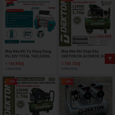
Máy Nén Khí Tự Động Dùng
Máy Nén Khí Chạy Dầu
Pin 20V TOTAL TACLI2026
DEKTON DK-AC39XDR, Dung
(120PSI, Lưu lượng
Tích 39 Lít, Công Suất
1.140.800₫
3.768.720₫
45L/phút) - Không Kèm Pin &
1300W (1.7HP)
1.240.000₫
4.596.000₫
Sạc
- 18%
- 18%