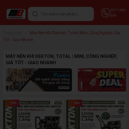
0911 689
896
Trang chủ
Máy Nén Khí Dekton, Total | Mini, Công Nghiệp, Giá
Tốt - Giao Nhanh
MÁY NÉN KHÍ DEKTON, TOTAL | MINI, CÔNG NGHIỆP,
GIÁ TỐT - GIAO NHANH
- 18%
- 18%