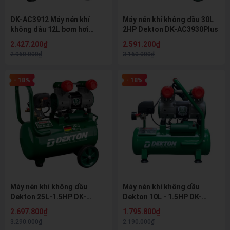
DK-AC3912 Máy nén khí
Máy nén khí không dầu 30L
không dầu 12L bơm hơi
2HP Dekton DK-AC3930Plus
nhanh Dekton (22s đầy bình)
2.427.200₫
2.591.200₫
bản nâng cấp
2.960.000₫
3.160.000₫
- 18%
- 18%
Máy nén khí không dầu
Máy nén khí không dầu
Dekton 25L-1.5HP DK-
Dekton 10L - 1.5HP DK-
AC2925
AC2910
2.697.800₫
1.795.800₫
3.290.000₫
2.190.000₫